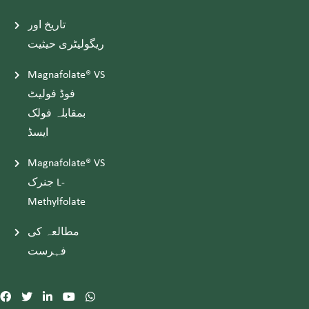
تاریخ اور
ریگولیٹری حیثیت
Magnafolate® VS
فوڈ فولیٹ
بمقابلہ فولک
ایسڈ
Magnafolate® VS
جنرک L-
Methylfolate
مطالعہ کی
فہرست