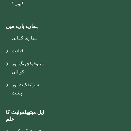
کیوں؟
ہمارے بارے میں
ہماری کہانی
قیادت
مینوفیکچرنگ اور
کوالٹی
سرٹیفکیٹ اور
پیٹنٹ
ایل میتھیلفولیٹ کا
علم