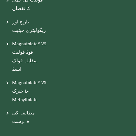
فولیٹ کی کمی
کا نقصان
تاریخ اور
ریگولیٹری حیثیت
Magnafolate® VS
فوڈ فولیٹ
بمقابلہ فولک
ایسڈ
Magnafolate® VS
جنرک L-
Methylfolate
مطالعہ کی
فہرست